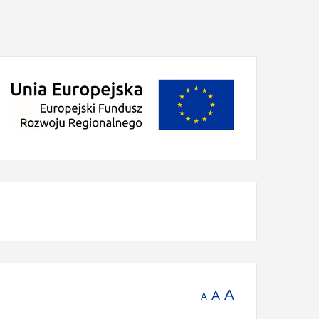
A
A
A