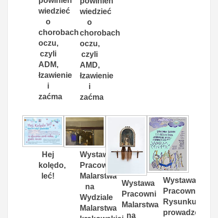
powinien
powinien
wiedzieć
wiedzieć
o
o
chorobach
chorobach
oczu,
oczu,
czyli
czyli
ADM,
AMD,
łzawienie
łzawienie
i
i
zaćma
zaćma
Hej
Wystawa
kolędo,
Pracowni
leć!
Malarstwa
Wystawa
Wystawa
na
Pracowni
Pracowni
Wydziale
Rysunku
Malarstwa
Malarstwa
prowadzonej
na