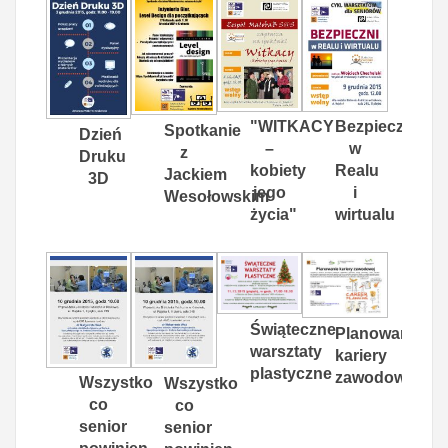
"WITKACY
Bezpieczni
Spotkanie
Dzień
–
w
z
Druku
kobiety
Realu
Jackiem
3D
jego
i
Wesołowskim
życia"
wirtualu
Świąteczne
Planowanie
warsztaty
kariery
plastyczne
zawodowej
Wszystko
Wszystko
co
co
senior
senior