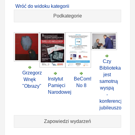
Wróć do widoku kategorii
Podkategorie
Czy
Biblioteka
Grzegorz
jest
Instytut
BeCom!
Wnęk
samotną
Pamięci
No 8
"Obrazy"
wyspą
Narodowej
-
konferencja
jubileuszowa
Zapowiedzi wydarzeń