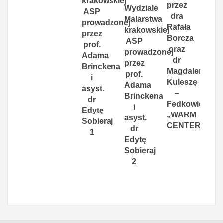
krakowskiej
przez
Wydziale
ASP
dra
Malarstwa
prowadzonej
Rafała
krakowskiej
przez
Borcza
ASP
prof.
oraz
prowadzonej
Adama
dr
przez
Brinckena
Magdalenę
prof.
i
Kuleszę
Adama
asyst.
–
Brinckena
dr
Fedkowicz
i
Edytę
„WARM
asyst.
Sobieraj
CENTER”.
dr
1
Edytę
Sobieraj
2