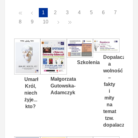
1
2
3
4
5
6
7
8
9
10
Dopalacze
Szkolenia
a
wolność
–
Małgorzata
Umarł
fakty
Gutowska-
Król,
i
Adamczyk
niech
mity
żyje...
na
kto?
temat
tzw.
dopalaczy